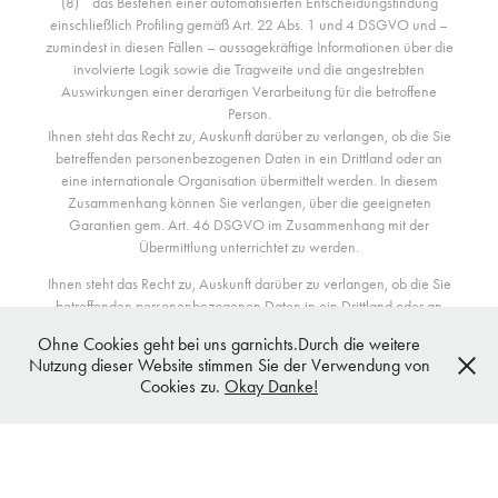
(8) das Bestehen einer automatisierten Entscheidungsfindung
einschließlich Profiling gemäß Art. 22 Abs. 1 und 4 DSGVO und –
zumindest in diesen Fällen – aussagekräftige Informationen über die
involvierte Logik sowie die Tragweite und die angestrebten
Auswirkungen einer derartigen Verarbeitung für die betroffene
Person.
Ihnen steht das Recht zu, Auskunft darüber zu verlangen, ob die Sie
betreffenden personenbezogenen Daten in ein Drittland oder an
eine internationale Organisation übermittelt werden. In diesem
Zusammenhang können Sie verlangen, über die geeigneten
Garantien gem. Art. 46 DSGVO im Zusammenhang mit der
Übermittlung unterrichtet zu werden.
Ihnen steht das Recht zu, Auskunft darüber zu verlangen, ob die Sie
betreffenden personenbezogenen Daten in ein Drittland oder an
eine internationale Organisation übermittelt werden. In diesem
Ohne Cookies geht bei uns garnichts.Durch die weitere
Zusammenhang können Sie verlangen, über die geeigneten
Nutzung dieser Website stimmen Sie der Verwendung von
Garantien gem. Art. 46 DSGVO im Zusammenhang mit der
Cookies zu.
Okay Danke!
Übermittlung unterrichtet zu werden.
Recht auf Berichtigung
Sie haben ein Recht auf Berichtigung und/oder Vervollständigung
gegenüber dem Verantwortlichen, sofern die verarbeiteten