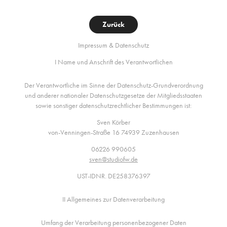
Zurück
Impressum & Datenschutz
I Name und Anschrift des Verantwortlichen
Der Verantwortliche im Sinne der Datenschutz-Grundverordnung
und anderer nationaler Datenschutzgesetze der Mitgliedsstaaten
sowie sonstiger datenschutzrechtlicher Bestimmungen ist:
Sven Körber
von-Venningen-Straße 16 74939 Zuzenhausen
06226 990605
sven@studiofw.de
UST-IDNR. DE258376397
II Allgemeines zur Datenverarbeitung
Umfang der Verarbeitung personenbezogener Daten